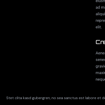
eiusm
ad mi
aliqu
repre
elit.
Cr
Aenea
senec
gravi
maxim
neque
Stet clita kasd gubergren, no sea sanctus est labore et d