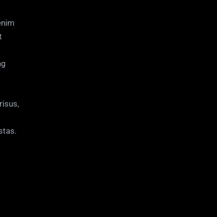
enim
t
ng
risus,
stas.