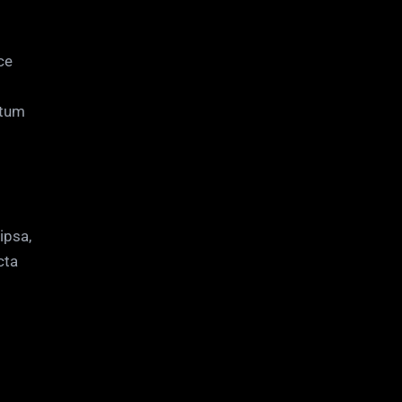
ce
ntum
ipsa,
cta