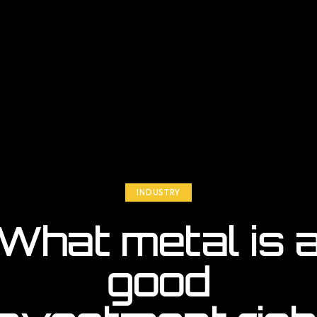
INDUSTRY
What metal is 
good