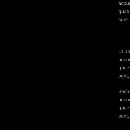
accu
quae 
sunt.
Ut pe
accu
quae 
sunt,
Sed u
accu
quae 
sunt,