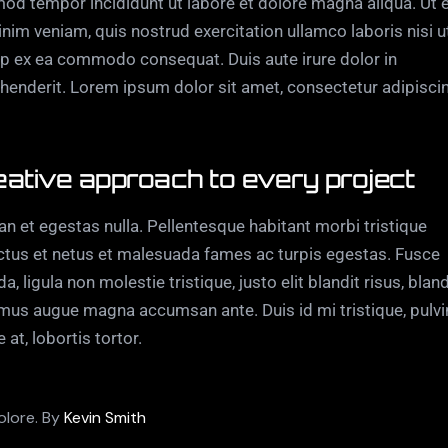
od tempor incididunt ut labore et dolore magna aliqua. Ut 
nim veniam, quis nostrud exercitation ullamco laboris nisi u
ip ex ea commodo consequat. Duis aute irure dolor in
henderit. Lorem ipsum dolor sit amet, consectetur adipisci
eative approach to every project
n et egestas nulla. Pellentesque habitant morbi tristique
tus et netus et malesuada fames ac turpis egestas. Fusce
da, ligula non molestie tristique, justo elit blandit risus, bland
us augue magna accumsan ante. Duis id mi tristique, pulvi
 at, lobortis tortor.
olore. By
Kevin Smith