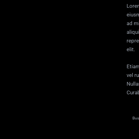
Lorem
eiusm
ad mi
aliqu
repre
elit.
Etiam
vel r
Nulla
Curab
Bus