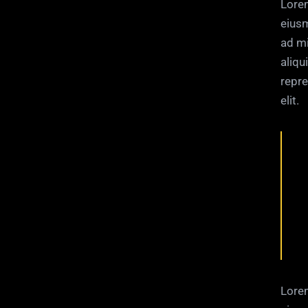
Lorem
eiusm
ad mi
aliqu
repre
elit.
Lorem