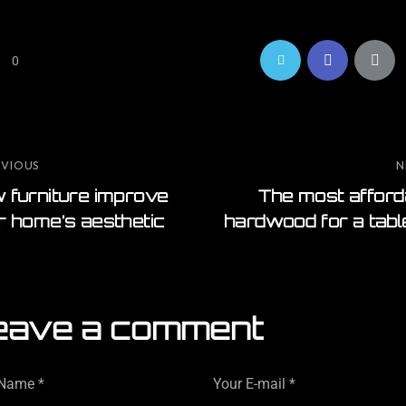
0
EVIOUS
N
 furniture improve
The most afford
r home’s aesthetic
hardwood for a tabl
eave a comment