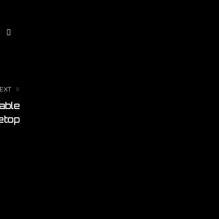
EXT
able
etop