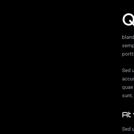
Qroin faucibus nec mauris a sodales, sed eleme
bland
sempe
portt
Sed u
accu
quae 
sunt,
At
Sed u