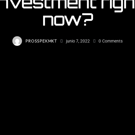
investment righ
now?
PROSSPEKMKT
junio 7, 2022
0
Comments