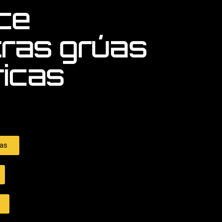
ce
ras grúas
ricas
das