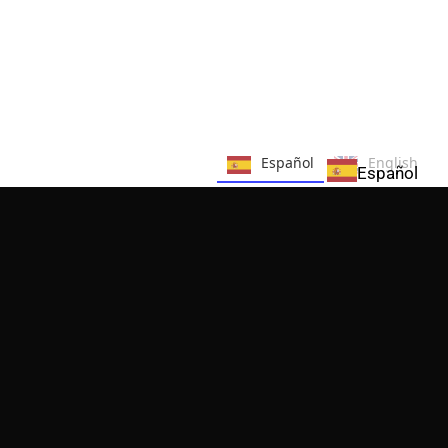
Español
English
Español