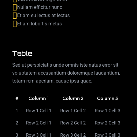
Nullam efficitur nunc
Etiam eu lectus at lectus
Etiam lobortis metus
Table
Sed ut perspiciatis unde omnis iste natus error sit
voluptatem accusantium doloremque laudantium,
totam rem aperiam, eaque ipsa quae.
#
Column 1
Column 2
Column 3
1
Row 1 Cell 1
Row 1 Cell 2
Row 1 Cell 3
2
Row 2 Cell 1
Row 2 Cell 2
Row 2 Cell 3
3
Row 3 Cell 1
Row 3 Cell 2
Row 3 Cell 3