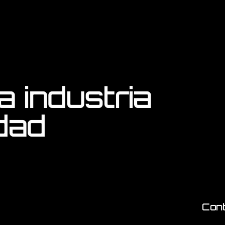
a industria
idad
Con