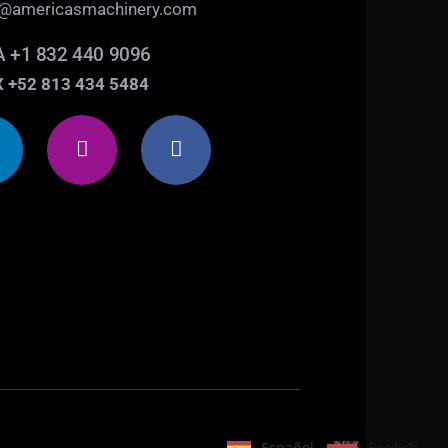
o@americasmachinery.com
 +1 832 440 9096
 +52 813 434 5484
Español
English