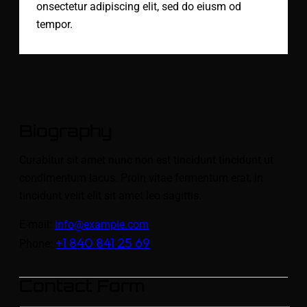
onsectetur adipiscing elit, sed do eiusm od
tempor.
Biography
Curabitur sit amet nunc non est tincidunt tincidunt ut
condimentum lacus. Proin vitae fermentum erat, in
tincidunt velit elit sit amet leo sagittis.
E-mail:
info@example.com
+1 840 841 25 69
Phone:
Contact Form