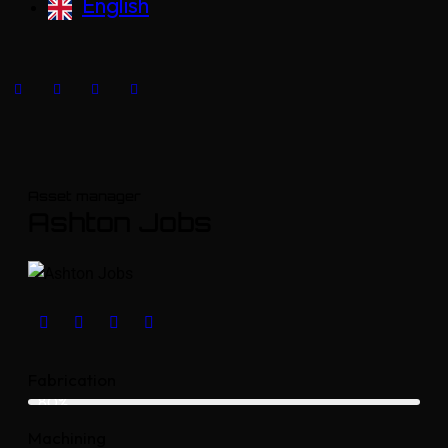
English
Asset manager
Ashton Jobs
Fabrication
80%
Machining