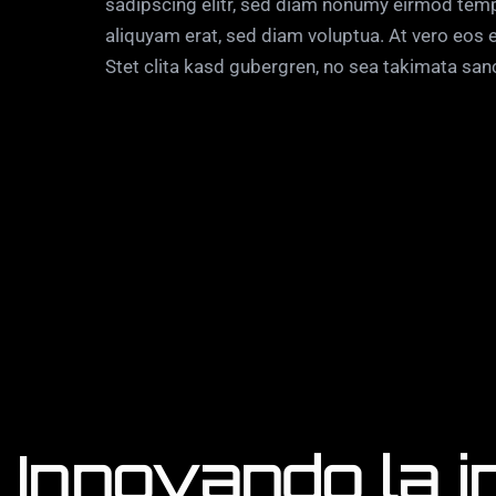
sadipscing elitr, sed diam nonumy eirmod temp
aliquyam erat, sed diam voluptua. At vero eos 
Stet clita kasd gubergren, no sea takimata san
Innovando la i