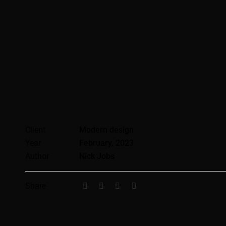
Client
Modern design
Year
February, 2023
Author
Nick Jobs
Share