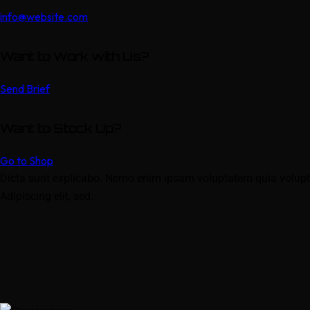
info@website.com
Want to Work with Us?
Send Brief
Want to Stock Up?
Go to Shop
Dicta sunt explicabo. Nemo enim ipsam voluptatem quia voluptas 
Adipiscing elit, sed.