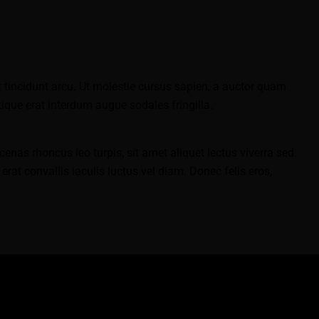
 tincidunt arcu. Ut molestie cursus sapien, a auctor quam
tique erat interdum augue sodales fringilla.
nas rhoncus leo turpis, sit amet aliquet lectus viverra sed.
t convallis iaculis luctus vel diam. Donec felis eros,