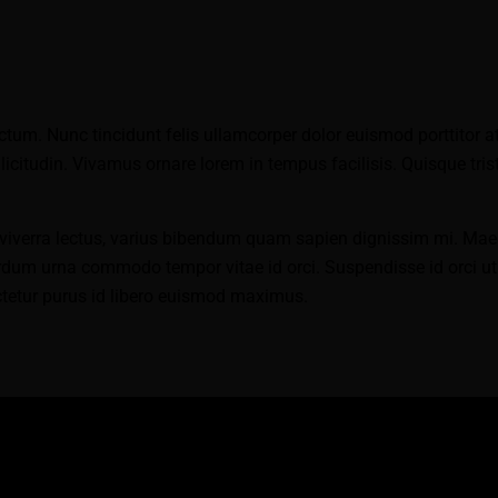
tum. Nunc tincidunt felis ullamcorper dolor euismod porttitor at
llicitudin. Vivamus ornare lorem in tempus facilisis. Quisque tris
viverra lectus, varius bibendum quam sapien dignissim mi. Maece
m urna commodo tempor vitae id orci. Suspendisse id orci ut era
ectetur purus id libero euismod maximus.