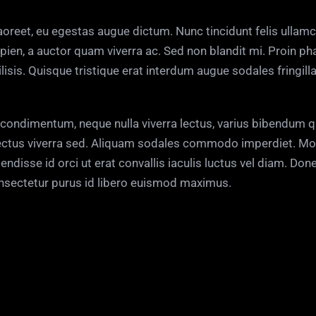
oreet, eu egestas augue dictum. Nunc tincidunt felis ullamc
pien, a auctor quam viverra ac. Sed non blandit mi. Proin phar
sis. Quisque tristique erat interdum augue sodales fringilla
ur condimentum, neque nulla viverra lectus, varius bibendu
 lectus viverra sed. Aliquam sodales commodo imperdiet. Mo
disse id orci ut erat convallis iaculis luctus vel diam. Done
consectetur purus id libero euismod maximus.