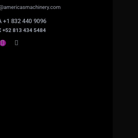
o@americasmachinery.com
 +1 832 440 9096
 +52 813 434 5484