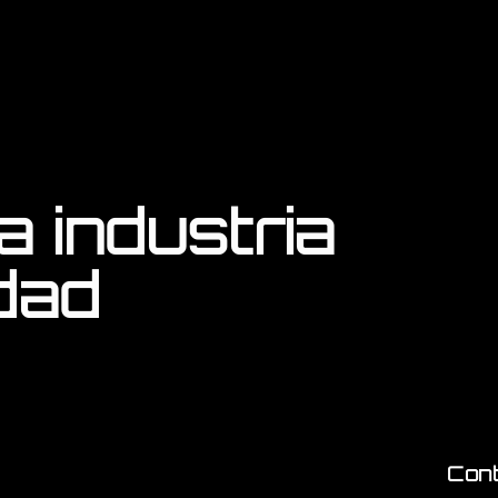
a industria
idad
Con