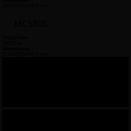
Dimensiones
4900x2200x2415 mm
MC580S
Caudal máx
58000 kg
Dimensiones
5295x2350x2479 mm
Innovando la industria de la
movilidad industrial
Oficinas
México: Cocula #234 Bodega 3, Col. Mitras Sur,
Monterrey, Nuevo León, C.P. 64020.