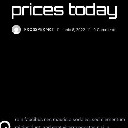
prices today
PROSSPEKMKT
junio 5, 2022
0
Comments
faucibus nec mauris a sodales, sed elementum
mi tincidunt. Sed eget viverra egestas nisi in