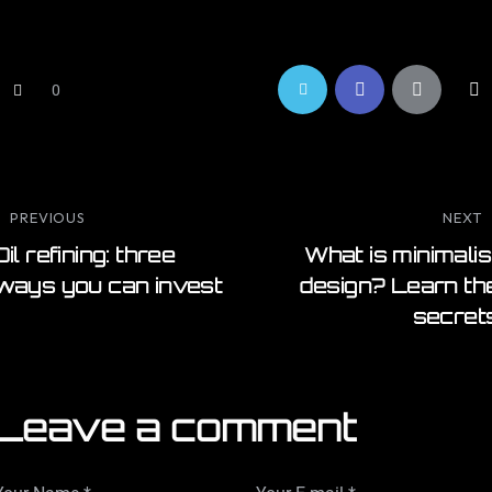
0
PREVIOUS
NEXT
Oil refining: three
What is minimalis
ways you can invest
design? Learn th
secret
Leave a comment