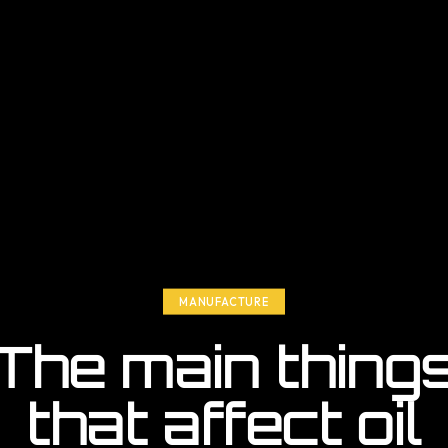
MANUFACTURE
The main thing
that affect oil