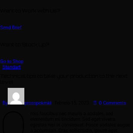
Want to Work with Us?
Send Brief
Want to Stock Up?
Go to Shop
Standart
Technical tips to take your production to the next
level
By
prosspekmkt
febrero 15, 2023
0
Comments
Q
roin faucibus nec mauris a sodales, sed
elementum mi tincidunt. Sed eget viverra
egestas nisi in consequat. Fusce sodales augue
a accumsan. Cras sollicitudin, ipsum eget