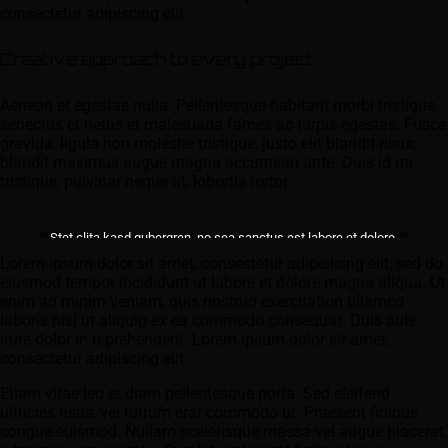
consectetur adipiscing elit.
Creative approach to every project
Aenean et egestas nulla. Pellentesque habitant morbi tristique
senectus et netus et malesuada fames ac turpis egestas. Fusce
gravida, ligula non molestie tristique, justo elit blandit risus,
blandit maximus augue magna accumsan ante. Duis id mi
tristique, pulvinar neque at, lobortis tortor.
Stet clita kasd gubergren, no sea sanctus est labore et dolore.
By
Kevin Smith
Lorem ipsum dolor sit amet, consectetur adipisicing elit, sed do
eiusmod tempor incididunt ut labore et dolore magna aliqua. Ut
enim ad minim veniam, quis nostrud exercitation ullamco
laboris nisi ut aliquip ex ea commodo consequat. Duis aute
irure dolor in reprehenderit. Lorem ipsum dolor sit amet,
consectetur adipiscing elit.
Etiam vitae leo et diam pellentesque porta. Sed eleifend
ultricies risus, vel rutrum erat commodo ut. Praesent finibus
congue euismod. Nullam scelerisque massa vel augue placerat,