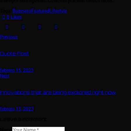
a tempor sem egestas. Curabitur placerat finibus lacus.
Tags:
Business
Featured
Lifestyle
0
Likes
Previous
Quote Post
febrero 15, 2023
Next
Innovations that are being explored right now
febrero 15, 2023
Leave a comment
Name